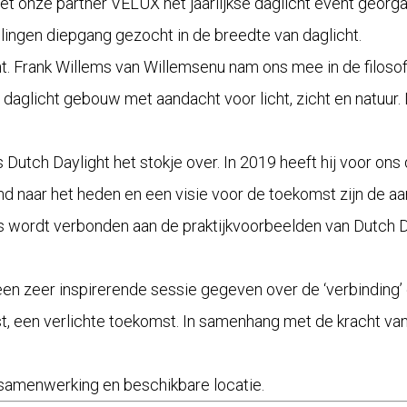
nze partner VELUX het jaarlijkse daglicht event georgani
lingen diepgang gezocht in de breedte van daglicht.
t.
Frank Willems
van
Willemsenu
nam ons mee in de filosof
d daglicht gebouw met aandacht voor licht, zicht en natuur
s
Dutch Daylight
het stokje over. In 2019 heeft hij voor o
jkend naar het heden en een visie voor de toekomst zijn de
is wordt verbonden aan de praktijkvoorbeelden van Dutch 
en zeer inspirerende sessie gegeven over de ‘verbinding’ en
, een verlichte toekomst. In samenhang met de kracht van 
amenwerking en beschikbare locatie.