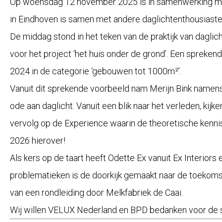
Op woensdag 12 november 2025 is in samenwerking met o
in Eindhoven is samen met andere daglichtenthousiaste
De middag stond in het teken van de praktijk van daglich
voor het project ‘het huis onder de grond’. Een spreken
2024 in de categorie ‘gebouwen tot 1000m²’.
Vanuit dit sprekende voorbeeld nam
Merijn Bink
namen
ode aan daglicht. Vanuit een blik naar het verleden, ki
vervolg op de Experience waarin de theoretische kenn
2026 hierover!
Als kers op de taart heeft
Odette Ex
vanuit
Ex Interiors
e
problematieken is de doorkijk gemaakt naar de toekomst
van een rondleiding door Melkfabriek de Caai.
Wij willen
VELUX Nederland
en
BPD
bedanken voor de s