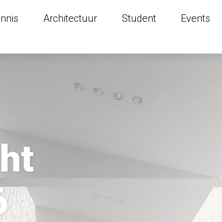
nnis
Architectuur
Student
Events
ht
6