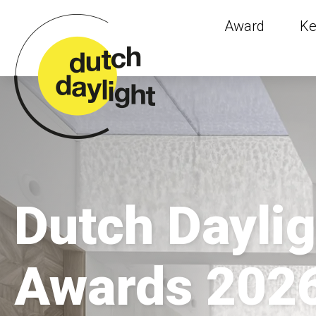
Award
Ke
Dutch Daylig
Awards 202